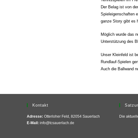
Der Belag ist von de
Spieleigenschaften 
ganze Story gibt es 
Möglich wurde das n
Unterstützung des 
Unser Kleinfeld ist 
Rundlauf-Spielen gen
Auch die Ballwand n
Kontakt
Satzu
Adresse:
Otterloher Feld, 82054 Sauerlach
Die aktuel
E-Mail:
info@tcsauerlach.de