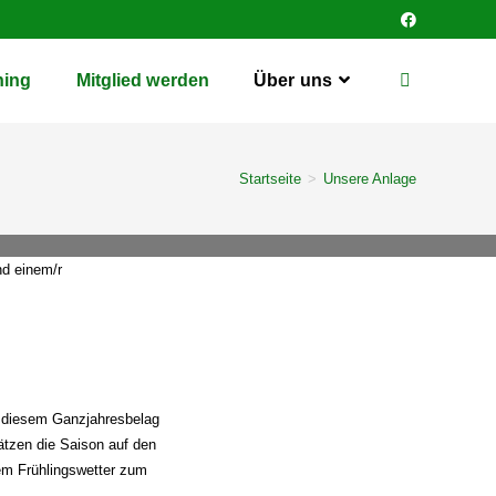
ning
Mitglied werden
Über uns
Startseite
>
Unsere Anlage
nd einem/r
 diesem Ganzjahresbelag
ätzen die Saison auf den
lem Frühlingswetter zum