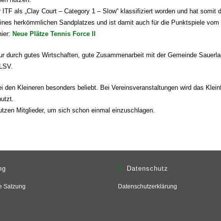
r ITF als „Clay Court – Category 1 – Slow“ klassifiziert worden und hat somit 
eines herkömmlichen Sandplatzes und ist damit auch für die Punktspiele vom
hier:
Neue Plätze Tennis Force II
ur durch gutes Wirtschaften, gute Zusammenarbeit mit der Gemeinde Sauerla
BLSV.
bei den Kleineren besonders beliebt. Bei Vereinsveranstaltungen wird das Klei
utzt.
utzen Mitglieder, um sich schon einmal einzuschlagen.
ng
Datenschutz
le Satzung
Datenschutzerklärung